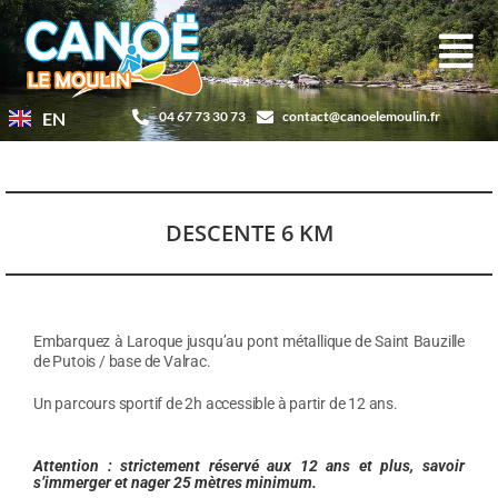
Aller
au
contenu
EN
04 67 73 30 73
contact@canoelemoulin.fr
DESCENTE 6 KM
Embarquez à Laroque jusqu’au pont métallique de Saint Bauzille
de Putois / base de Valrac.
Un parcours sportif de 2h accessible à partir de 12 ans.
Attention : strictement réservé aux 12 ans et plus, savoir
s’immerger et nager 25 mètres minimum.