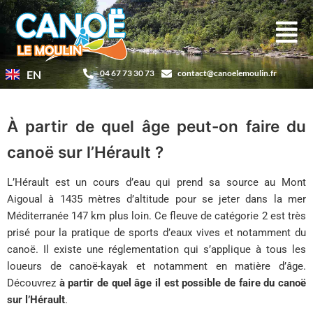
Aller
au
contenu
EN
04 67 73 30 73
contact@canoelemoulin.fr
À partir de quel âge peut-on faire du
canoë sur l’Hérault ?
L’Hérault est un cours d’eau qui prend sa source au Mont
Aigoual à 1435 mètres d’altitude pour se jeter dans la mer
Méditerranée 147 km plus loin. Ce fleuve de catégorie 2 est très
prisé pour la pratique de sports d’eaux vives et notamment du
canoë. Il existe une réglementation qui s’applique à tous les
loueurs de canoë-kayak et notamment en matière d’âge.
Découvrez
à partir de quel âge il est possible de faire du canoë
sur l’Hérault
.