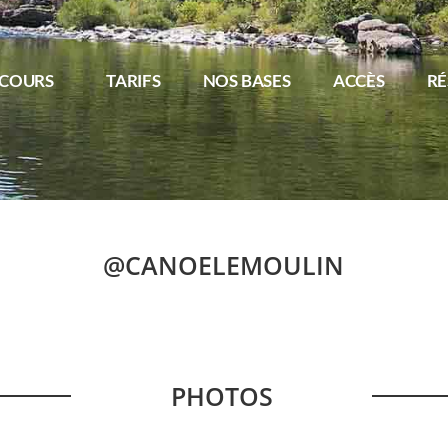
COURS
TARIFS
NOS BASES
ACCÈS
RÉ
@CANOELEMOULIN
PHOTOS